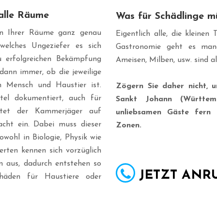
 alle Räume
Was für Schädlinge m
den Ihrer Räume ganz genau
Eigentlich alle, die kleine
welches Ungeziefer es sich
Gastronomie geht es manc
u erfolgreichen Bekämpfung
Ameisen, Milben, usw. sind a
dann immer, ob die jeweilige
 Mensch und Haustier ist.
Zögern Sie daher nicht, 
el dokumentiert, auch für
Sankt Johann (Württem
chtet der Kammerjäger auf
unliebsamen Gäste fern 
acht ein. Dabei muss dieser
Zonen.
wohl in Biologie, Physik wie
erten kennen sich vorzüglich
 aus, dadurch entstehen so
JETZT ANRU
häden für Haustiere oder