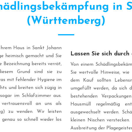
chädlingsbekämpfung in 
(Württemberg)
 Ihrem Haus in Sankt Johann
Lassen Sie sich durc
ge heimisch gemacht und Sie
 Bezeichnung bereits verrät,
Von einem Schädlingsbekäm
diesem Grund sind sie zu
Sie wertvolle Hinweise, wie
as mit fehlender Hygiene im
dem Kauf sollten Lebensm
ts und breiten sich zügig in
umgefüllt werden, da sich 
sogar im Schlafzimmer aus.
bestehenden Verpackungen 
vertrauensvoll an uns als
Hausmüll regelmäßig en
g) zu wenden. Wir leisten
ausgewechselt werden. Sch
r genau so schnell wieder los
kleinen Nischen verstecken
Ausbreitung der Plagegeister