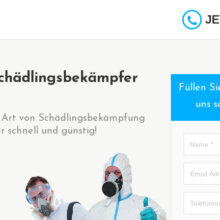
JE
chädlingsbekämpfer
Füllen S
uns s
de Art von Schädlingsbekämpfung
r schnell und günstig!