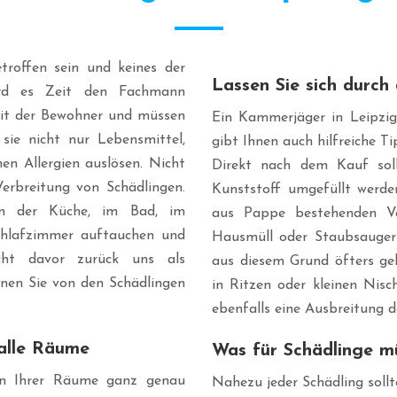
troffen sein und keines der
Lassen Sie sich durc
ird es Zeit den Fachmann
eit der Bewohner und müssen
Ein Kammerjäger in Leipzig 
sie nicht nur Lebensmittel,
gibt Ihnen auch hilfreiche 
en Allergien auslösen. Nicht
Direkt nach dem Kauf soll
erbreitung von Schädlingen.
Kunststoff umgefüllt werde
 in der Küche, im Bad, im
aus Pappe bestehenden Ve
chlafzimmer auftauchen und
Hausmüll oder Staubsaugerb
icht davor zurück uns als
aus diesem Grund öfters gel
nnen Sie von den Schädlingen
in Ritzen oder kleinen Nis
ebenfalls eine Ausbreitung d
 alle Räume
Was für Schädlinge m
den Ihrer Räume ganz genau
Nahezu jeder Schädling soll